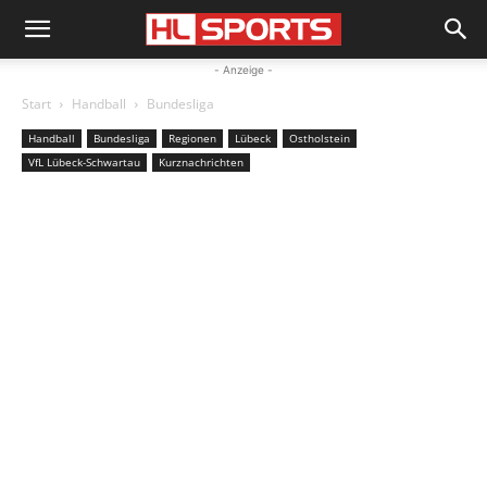
- Anzeige -
Start
Handball
Bundesliga
Handball
Bundesliga
Regionen
Lübeck
Ostholstein
VfL Lübeck-Schwartau
Kurznachrichten