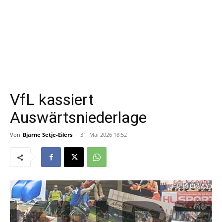
VfL kassiert
Auswärtsniederlage
Von
Bjarne Setje-Eilers
-
31. Mai 2026 18:52
An