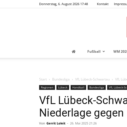
Donnerstag, 6. August 2026 17:48
Kontakt
Impress
Fußball
WM 202
Start
Bundesliga
VfL Lübeck-Schwartau
VfL Lü
Regionen
Lübeck
Handball
Bundesliga
VfL Lübeck-S
VfL Lübeck-Schwa
Niederlage gegen
Von
Gerrit Loleit
-
26. Mai 2025 21:26