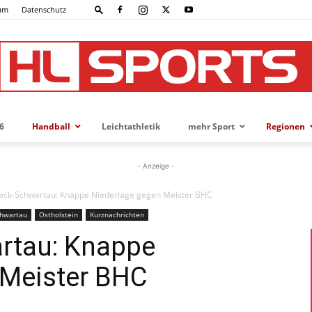
um
Datenschutz
6
Handball
Leichtathletik
mehr Sport
Regionen
HL-
- Anzeige -
beck-Schwartau: Knappe Niederlage gegen Meister BHC
chwartau
Ostholstein
Kurznachrichten
SPORTS
rtau: Knappe
 Meister BHC