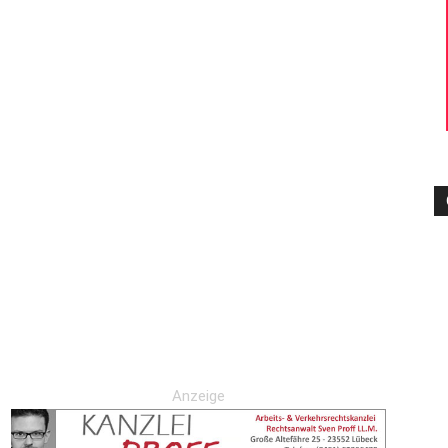
–
Sport-
News
Anzeige
für