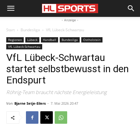
- Anzeige -
Start
Bundesliga
VfL Lübeck-Schwartau
Regionen
Lübeck
Handball
Bundesliga
Ostholstein
VfL Lübeck-Schwartau
VfL Lübeck-Schwartau
startet selbstbewusst in den
Endspurt
Röhrig-Team braucht nächste Energieleistung
Von
Bjarne Setje-Eilers
-
7. Mai 2026 20:47