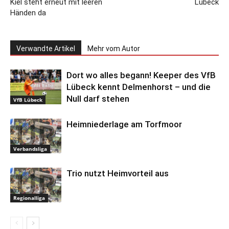
Kiel steht erneut mit leeren
Lübeck
Händen da
Verwandte Artikel
Mehr vom Autor
Dort wo alles begann! Keeper des VfB
Lübeck kennt Delmenhorst – und die
Null darf stehen
VfB Lübeck
Heimniederlage am Torfmoor
Verbandsliga
Trio nutzt Heimvorteil aus
Regionalliga