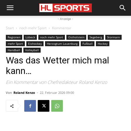
- Anzeige -
Start
noch mehr Sport
Kommentar
Regionen
Lübeck
noch mehr Sport
Ostholstein
Segeberg
Stormarn
mehr Sport
Eishockey
Herzogtum Lauenburg
Fußball
Hockey
Handball
Volleyball
Was das Wetter mich mal
kann…
Ein Kommentar von Chefredakteur Roland Kenzo
Von
Roland Kenzo
-
22. Februar 2026 09:00