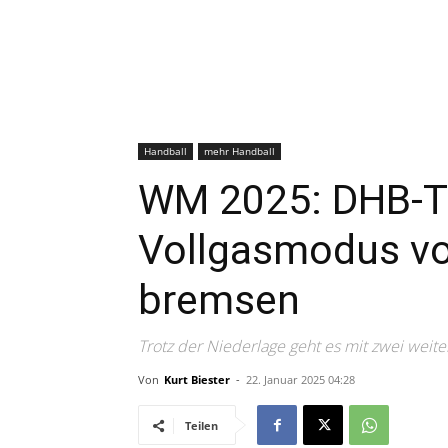
Handball
mehr Handball
WM 2025: DHB-T
Vollgasmodus vo
bremsen
Trotz der Niederlage geht es mit zwei weiter
Von
Kurt Biester
-
22. Januar 2025 04:28
Teilen