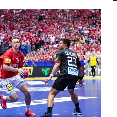
die
Region
Lübeck