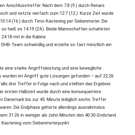
 den Anschlusstreffer. Nach dem 7:8 (9.) durch Renars
ch und netzte vierfach zum 12:7 (12.). Kurze Zeit wurde
10:14 (16.) durch Timo Kastening per Siebenmeter. Die
e, so hieß es 14:19 (24.). Beide Mannschaften schalteten
4:18 mit in die Kabine.
 DHB-Team schwindlig und erzielte so fast minütlich ein
te eine starke Angriffsleistung und eine bewegliche
s wurden im Angriff gute Lösungen gefunden – auf 22:26
alls drei Treffer in Folge nach und stellten das Ergebnis
 der ersten Halbzeit wurde durch eine konsequentere
n Dänemark bis zur 45. Minute lediglich sechs Treffer
 waren. Die Endphase gehörte allerdings ausnahmslos
nem 31:26 in weniger als zehn Minuten den 40:30-Endstand
te Kastening vom Siebenmeterpunkt.