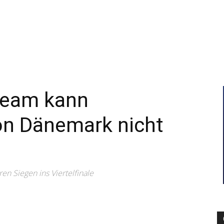
–
Sport-
eam kann
n Dänemark nicht
News
en Siegen ins Viertelfinale
für