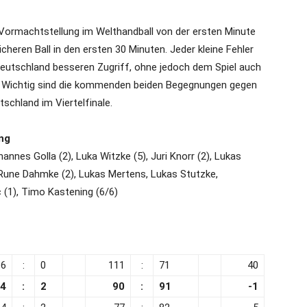
 Vormachtstellung im Welthandball von der ersten Minute
heren Ball in den ersten 30 Minuten. Jeder kleine Fehler
Deutschland besseren Zugriff, ohne jedoch dem Spiel auch
. Wichtig sind die kommenden beiden Begegnungen gegen
tschland im Viertelfinale.
ung
annes Golla (2), Luka Witzke (5), Juri Knorr (2), Lukas
), Rune Dahmke (2), Lukas Mertens, Lukas Stutzke,
c (1), Timo Kastening (6/6)
6
:
0
111
:
71
40
4
:
2
90
:
91
-1