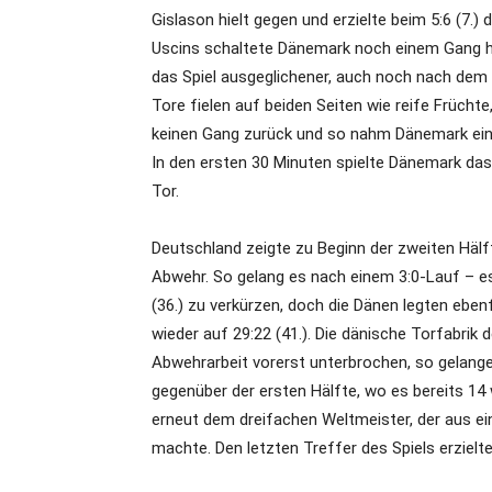
Gislason hielt gegen und erzielte beim 5:6 (7.)
Uscins schaltete Dänemark noch einem Gang ho
das Spiel ausgeglichener, auch noch nach dem 
Tore fielen auf beiden Seiten wie reife Frücht
keinen Gang zurück und so nahm Dänemark ein 2
In den ersten 30 Minuten spielte Dänemark das
Tor.
Deutschland zeigte zu Beginn der zweiten Hälf
Abwehr. So gelang es nach einem 3:0-Lauf – e
(36.) zu verkürzen, doch die Dänen legten ebenf
wieder auf 29:22 (41.). Die dänische Torfabrik
Abwehrarbeit vorerst unterbrochen, so gelange
gegenüber der ersten Hälfte, wo es bereits 14
erneut dem dreifachen Weltmeister, der aus ei
machte. Den letzten Treffer des Spiels erziel