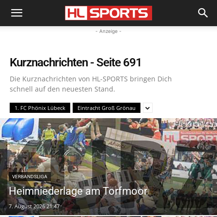
- Anzeige -
Kurznachrichten
- Seite 691
Die Kurznachrichten von HL-SPORTS bringen Dich
schnell auf den neuesten Stand.
1. FC Phönix Lübeck
Eintracht Groß Grönau
VERBANDSLIGA
Heimniederlage am Torfmoor
7. August 2026 21:47