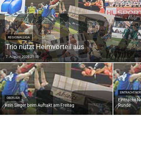
REGIONALLIGA
Trio nutzt Heimvorteil aus
7. August 2026 21:38
EINTRACHT NO
OBERLIGA
Eintracht No
Kein Sieger beim Auftakt am Freitag
Runde