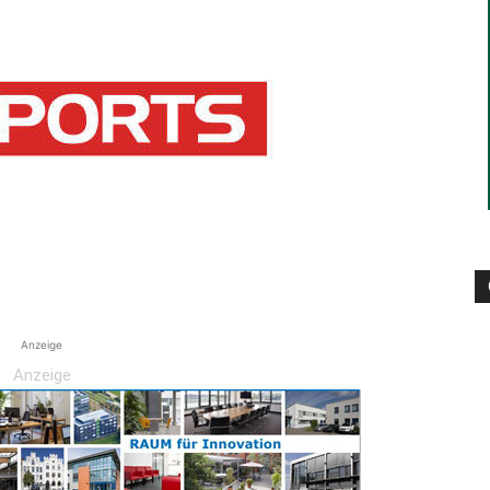
die
Region
Anzeige
Lübeck
Anzeige