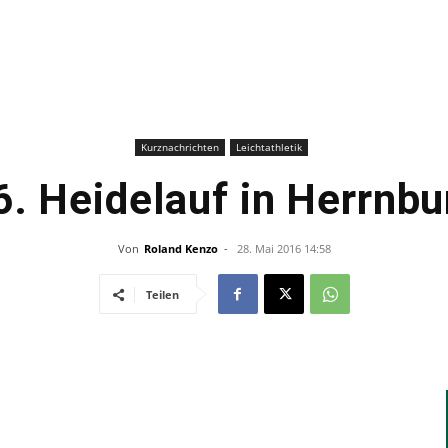
–
Sport-
Kurznachrichten
Leichtathletik
6. Heidelauf in Herrnbu
Von
Roland Kenzo
-
28. Mai 2016 14:58
News
Teilen
für