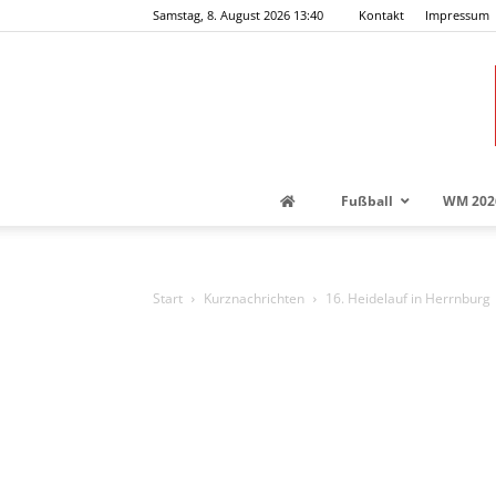
Samstag, 8. August 2026 13:40
Kontakt
Impressum
Fußball
WM 202
Start
Kurznachrichten
16. Heidelauf in Herrnburg