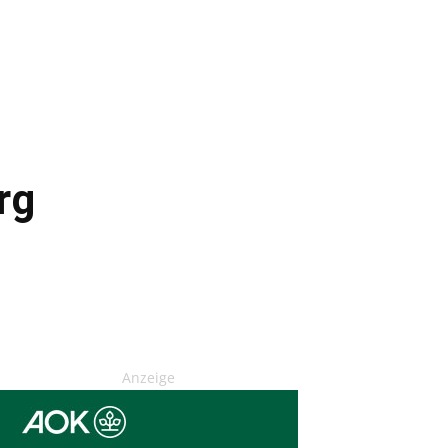
rg
Anzeige