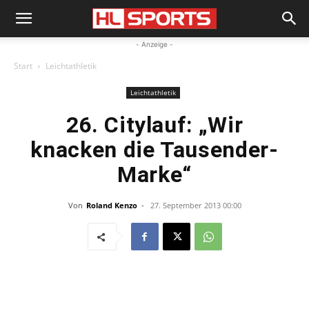
- Anzeige -
Start
Leichtathletik
Leichtathletik
26. Citylauf: „Wir
knacken die Tausender-
Marke“
Von
Roland Kenzo
-
27. September 2013 00:00