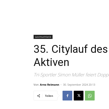
Leichtathletik
35. Citylauf de
Aktiven
Tri-Sportler Simon Müller feiert Dopp
Von
Arno Reimann
-
30. September 2024 20:13
Teilen