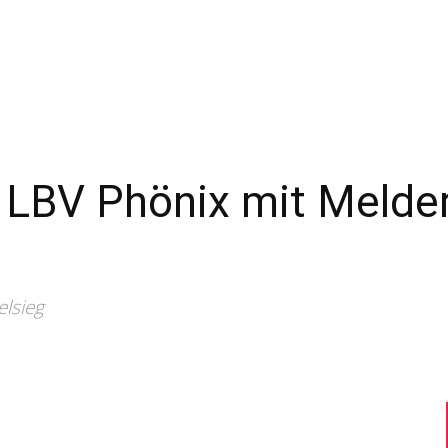
–
Sport-
s LBV Phönix mit Meld
News
elsieg
für