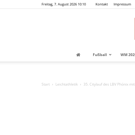
Freitag, 7. August 2026 10:10
Kontakt
Impressum
Fußball
WM 202
Start
Leichtathletik
35. Citylauf des LBV Phönix m