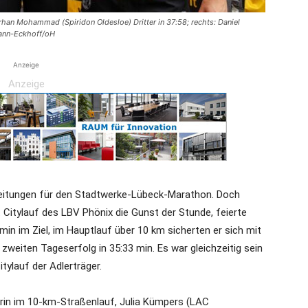
Farhan Mohammad (Spiridon Oldesloe) Dritter in 37:58; rechts: Daniel
mann-Eckhoff/oH
Anzeige
Anzeige
ereitungen für den Stadtwerke-Lübeck-Marathon. Doch
 Citylauf des LBV Phönix die Gunst der Stunde, feierte
min im Ziel, im Hauptlauf über 10 km sicherten er sich mit
weiten Tageserfolg in 35:33 min. Es war gleichzeitig sein
tylauf der Adlerträger.
erin im 10-km-Straßenlauf, Julia Kümpers (LAC