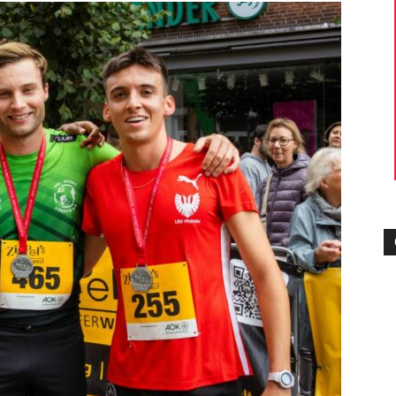
die
Region
Lübeck