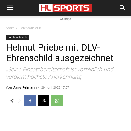
- Anzeige -
Start
Leichtathletik
Leichtathletik
Helmut Priebe mit DLV-
Ehrenschild ausgezeichnet
„Seine Einsatzbereitschaft ist vorbildlich und
verdient höchste Anerkennung"
Von
Arno Reimann
-
29. Juni 2023 17:57