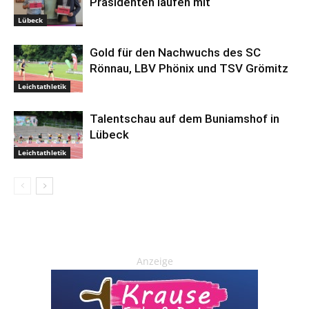
Präsidenten laufen mit
Lübeck
Gold für den Nachwuchs des SC
Rönnau, LBV Phönix und TSV Grömitz
Leichtathletik
Talentschau auf dem Buniamshof in
Lübeck
Leichtathletik
Anzeige