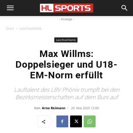
- Anzeige -
Start
Leichtathletik
Leichtathletik
Max Willms:
Doppelsieger und U18-
EM-Norm erfüllt
Lauftalent des LBV Phönix trumpft bei den
Bezirksmeisterschaften auf dem Buni auf
Von
Arno Reimann
-
20. Mai 2025 12:00