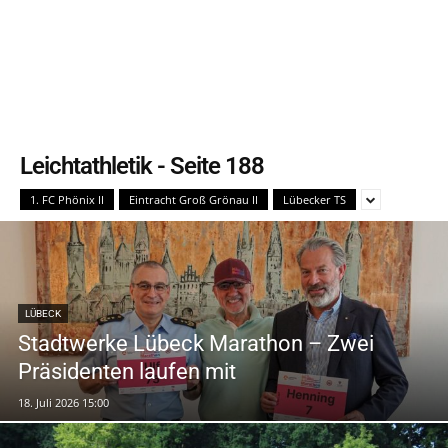
Leichtathletik
- Seite 188
1. FC Phönix II
Eintracht Groß Grönau II
Lübecker TS
LÜBECK
Stadtwerke Lübeck Marathon – Zwei
Präsidenten laufen mit
18. Juli 2026 15:00