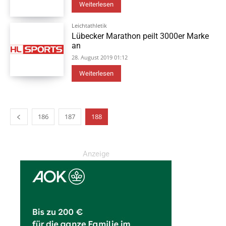
Weiterlesen
Leichtathletik
Lübecker Marathon peilt 3000er Marke
an
28. August 2019 01:12
Weiterlesen
186
187
188
Anzeige