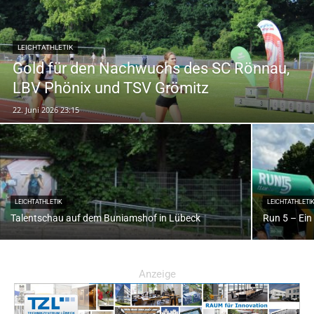
LEICHTATHLETIK
Gold für den Nachwuchs des SC Rönnau,
LBV Phönix und TSV Grömitz
22. Juni 2026 23:15
LEICHTATHLETIK
LEICHTATHLETI
Talentschau auf dem Buniamshof in Lübeck
Run 5 – Ein 
Anzeige