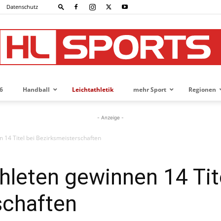
Datenschutz
6
Handball
Leichtathletik
mehr Sport
Regionen
HL-
- Anzeige -
 14 Titel bei Bezirksmeisterschaften
SPORTS
hleten gewinnen 14 Tit
schaften