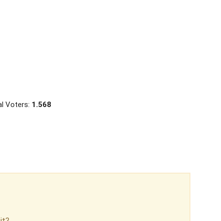
al Voters:
1.568
it?