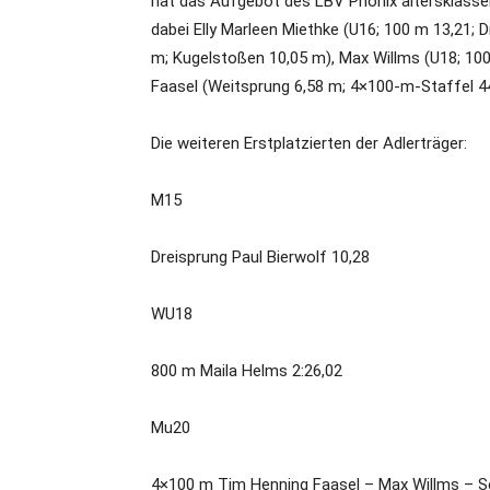
hat das Aufgebot des LBV Phönix altersklasse
dabei Elly Marleen Miethke (U16; 100 m 13,21; 
m; Kugelstoßen 10,05 m), Max Willms (U18; 10
Faasel (Weitsprung 6,58 m; 4×100-m-Staffel 44
Die weiteren Erstplatzierten der Adlerträger:
M15
Dreisprung Paul Bierwolf 10,28
WU18
800 m Maila Helms 2:26,02
Mu20
4×100 m Tim Henning Faasel – Max Willms – S