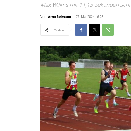
Max Willms mit 11,13 Sekunden schne
Von
Arno Reimann
-
27. Mai 2024 16:25
Teilen