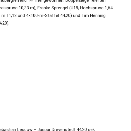
nübergreifend 14 Titel gewonnen. Doppelsiege feierten
Dreisprung 10,33 m), Franke Sprengel (U18; Hochsprung 1,64
0 m 11,13 und 4×100-m-Staffel 44,20) und Tim Henning
,20).
ebastian Lescow – Jaspar Drevenstedt 44,20 sek