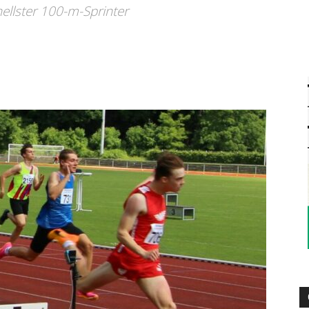
–
llster 100-m-Sprinter
Sport-
News
für