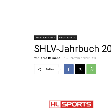
Kurznachrichten
Leichtathletik
SHLV-Jahrbuch 20
Von
Arno Reimann
-
12. Dezember 2020 13:50
Teilen