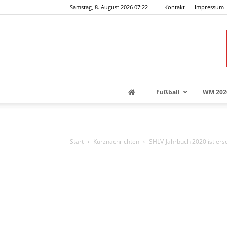
Samstag, 8. August 2026 07:22
Kontakt
Impressum
Fußball
WM 202
Start
Kurznachrichten
SHLV-Jahrbuch 2020 ist ers