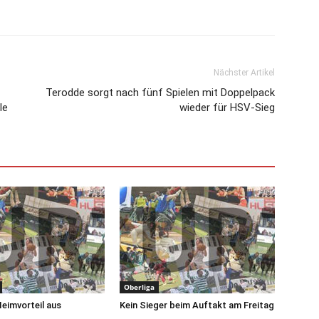
Nächster Artikel
Terodde sorgt nach fünf Spielen mit Doppelpack
le
wieder für HSV-Sieg
Oberliga
Heimvorteil aus
Kein Sieger beim Auftakt am Freitag