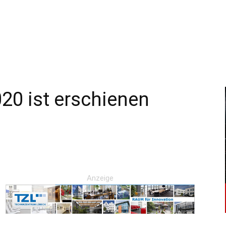
–
Sport-
20 ist erschienen
News
Anzeige
für