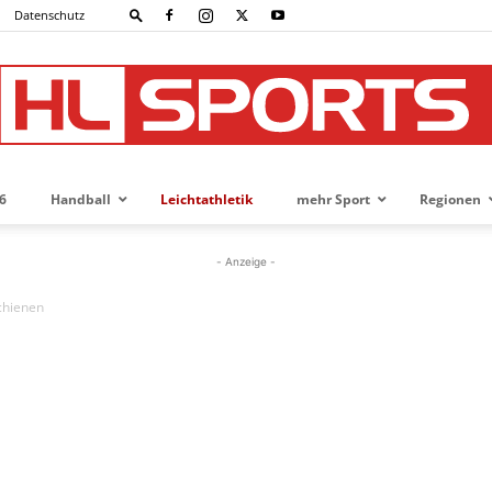
Datenschutz
6
Handball
Leichtathletik
mehr Sport
Regionen
HL-
- Anzeige -
chienen
SPORTS