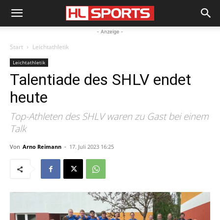
- Anzeige -
Start
Leichtathletik
Leichtathletik
Talentiade des SHLV endet
heute
Top-Athleten des SHLV waren zu Gast bei einem
Talk
Von
Arno Reimann
-
17. Juli 2023 16:25