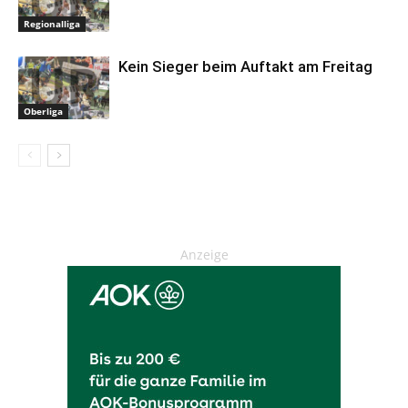
Regionalliga
Kein Sieger beim Auftakt am Freitag
Oberliga
Anzeige