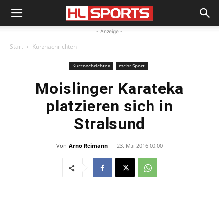
- Anzeige -
Start
Kurznachrichten
Kurznachrichten
mehr Sport
Moislinger Karateka
platzieren sich in
Stralsund
Von
Arno Reimann
-
23. Mai 2016 00:00