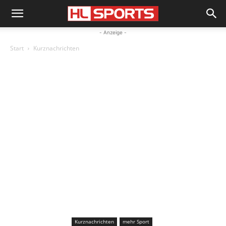
- Anzeige -
Start
Kurznachrichten
Kurznachrichten
mehr Sport