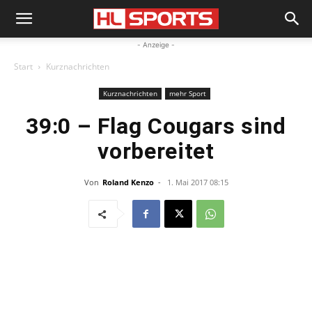
- Anzeige -
Start
Kurznachrichten
Kurznachrichten
mehr Sport
39:0 – Flag Cougars sind
vorbereitet
Von
Roland Kenzo
-
1. Mai 2017 08:15