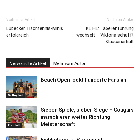
Vorheriger Artikel
Nächster Artikel
Lübecker Tischtennis-Minis
KL HL: Tabellenführung
erfolgreich
wechselt – Viktoria schafft
Klassenerhalt
Verwandte Artikel
Mehr vom Autor
Beach Open lockt hunderte Fans an
Volleyball
Sieben Spiele, sieben Siege – Cougars
marschieren weiter Richtung
Meisterschaft
Football
Eichholz setzt Statement