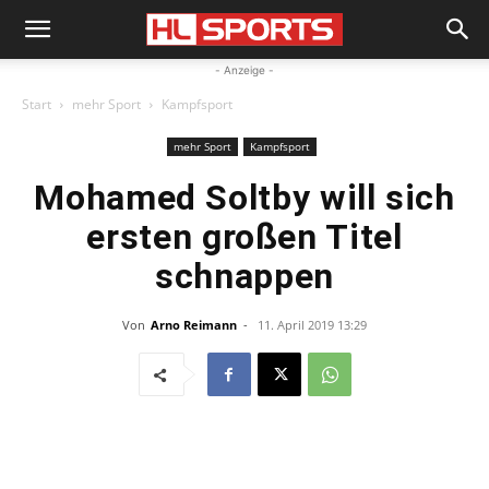
- Anzeige -
Start
mehr Sport
Kampfsport
mehr Sport
Kampfsport
Mohamed Soltby will sich
ersten großen Titel
schnappen
Von
Arno Reimann
-
11. April 2019 13:29