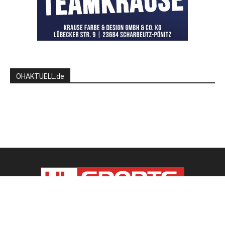
OHAKTUELL.de
Kontaktieren Sie uns:
redaktion@hlsports.de