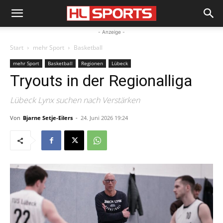
- Anzeige -
Start
mehr Sport
Basketball
mehr Sport
Basketball
Regionen
Lübeck
Tryouts in der Regionalliga
Lübeck Lynx suchen nach Verstärken
Von
Bjarne Setje-Eilers
-
24. Juni 2026 19:24