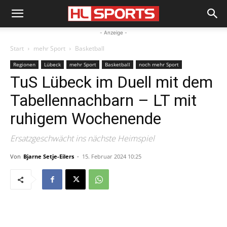
- Anzeige -
Start
mehr Sport
Basketball
Regionen
Lübeck
mehr Sport
Basketball
noch mehr Sport
TuS Lübeck im Duell mit dem
Tabellennachbarn – LT mit
ruhigem Wochenende
Ersatzgeschwächt ins nächste Heimspiel
Von
Bjarne Setje-Eilers
-
15. Februar 2024 10:25