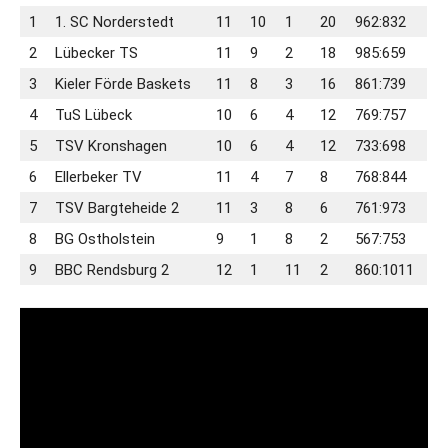
1
1. SC Norderstedt
11
10
1
20
962:832
2
Lübecker TS
11
9
2
18
985:659
3
Kieler Förde Baskets
11
8
3
16
861:739
4
TuS Lübeck
10
6
4
12
769:757
5
TSV Kronshagen
10
6
4
12
733:698
6
Ellerbeker TV
11
4
7
8
768:844
7
TSV Bargteheide 2
11
3
8
6
761:973
8
BG Ostholstein
9
1
8
2
567:753
9
BBC Rendsburg 2
12
1
11
2
860:1011