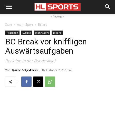
- Anzeige -
Start
mehr Sport
Billard
Regionen
Lübeck
mehr Sport
Billard
BC Break vor kniffligen
Auswärtsaufgaben
Reaktion in der Bundesliga?
Von
Bjarne Setje-Eilers
-
16. Oktober 2025 18:43