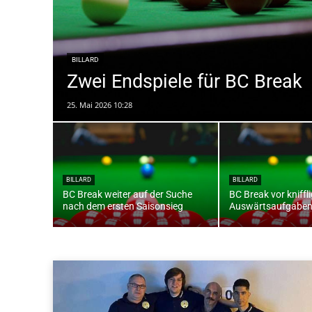
BILLARD
Zwei Endspiele für BC Break
25. Mai 2026 10:28
BILLARD
BILLARD
BC Break weiter auf der Suche
BC Break vor kniffl
nach dem ersten Saisonsieg
Auswärtsaufgabe