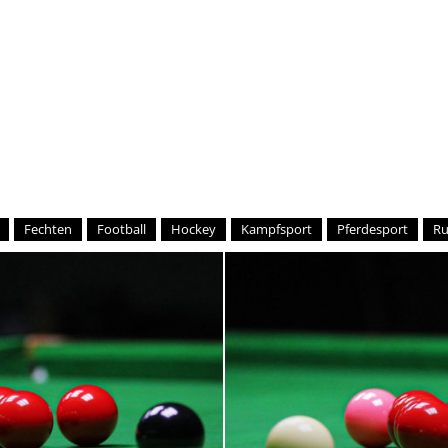
–
Sport-
Fechten
Football
Hockey
Kampfsport
Pferdesport
R
News
für