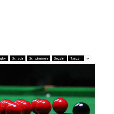
ugby
Schach
Schwimmen
Segeln
Tanzen