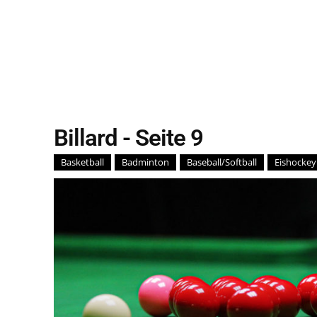
Billard
- Seite 9
Basketball
Badminton
Baseball/Softball
Eishockey