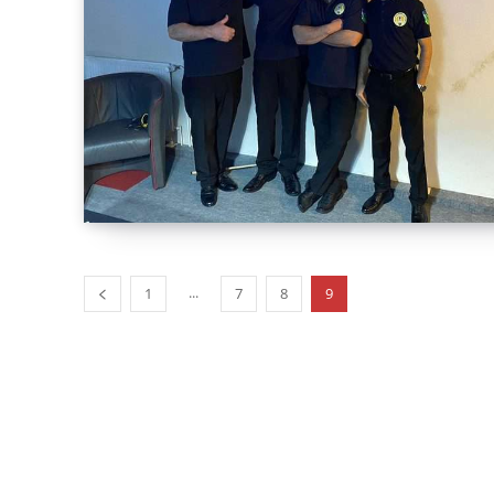
...
1
7
8
9