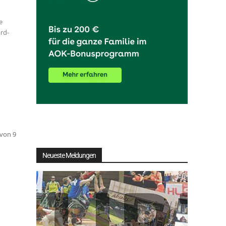
e
rd-
 von 9
Neueste Meldungen