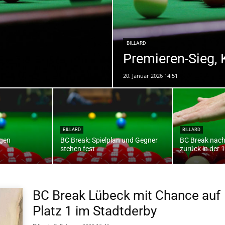
die
BILLARD
Premieren-Sieg, 
20. Januar 2026 14:51
Region
BILLARD
BILLARD
igen
BC Break: Spielplan und Gegner
BC Break nach
n
stehen fest
zurück in der 
Lübeck
BC Break Lübeck mit Chance auf
Platz 1 im Stadtderby