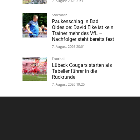
7. August 2026 21:31
Stormarn
Paukenschlag in Bad
Oldesloe: David Elke ist kein
Trainer mehr des VfL –
Nachfolger steht bereits fest
7. August 2026 20:01
Football
Lübeck Cougars starten als
Tabellenführer in die
Rückrunde
7. August 2026 19:25