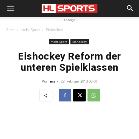
- Anzeige -
Start
mehr Sport
Eishockey
mehr Sport
Eishockey
Eishockey Reform der
unteren Spielklassen
Von
ms
-
28. Februar 2013 00:00