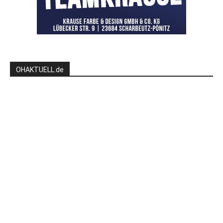
OHAKTUELL.de
Kontaktieren Sie uns:
redaktion@hlsports.de