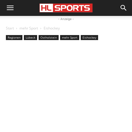
- Anzeige -
Start
mehr Sport
Eishockey
Regionen
Lübeck
Ostholstein
mehr Sport
Eishockey