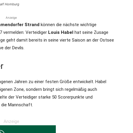
/Ralf Homburg
Anzeige
mmendorfer Strand
können die nächste wichtige
7 vermelden: Verteidiger
Louis Habel
hat seine Zusage
ige geht damit bereits in seine vierte Saison an der Ostsee
e der Devils.
er
ngenen Jahren zu einer festen Größe entwickelt. Habel
eigenen Zone, sondern bringt sich regelmäßig auch
melte der Verteidiger starke 50 Scorerpunkte und
r die Mannschaft.
Anzeige