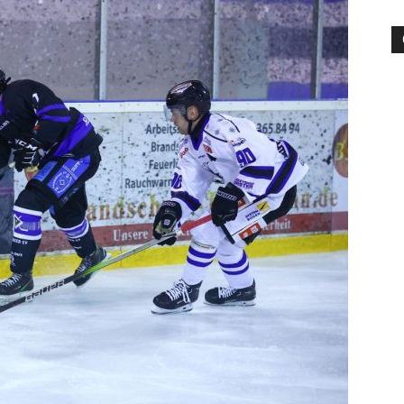
die
Region
Lübeck