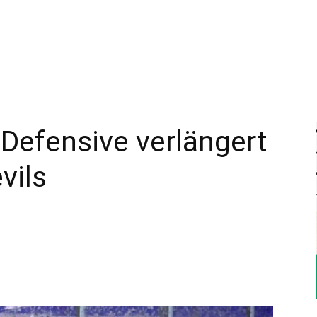
–
Sport-
 Defensive verlängert
vils
News
für