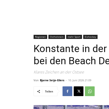
Regionen
Ostholstein
mehr Sport
Eishockey
Konstante in der
bei den Beach De
Klares Zeichen an der Ostsee
Von
Bjarne Setje-Eilers
-
10. Juni 2026 21:09
Teilen