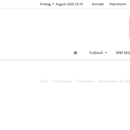
Freitag, 7. August 2026 23:10
Kontakt
Impressum
Fußball
WM 202
Start
mehr Sport
Eishockey
Konstante in der D