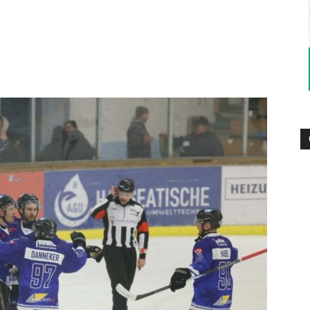
–
Sport-
News
für