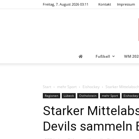
Freitag, 7. August 2026 03:11
Kontakt
Impressum
Fußball
WM 202
Start
mehr Sport
Eishockey
Starker Mittelabsch
Regionen
Lübeck
Ostholstein
mehr Sport
Eishockey
Starker Mittelabs
Devils sammeln 