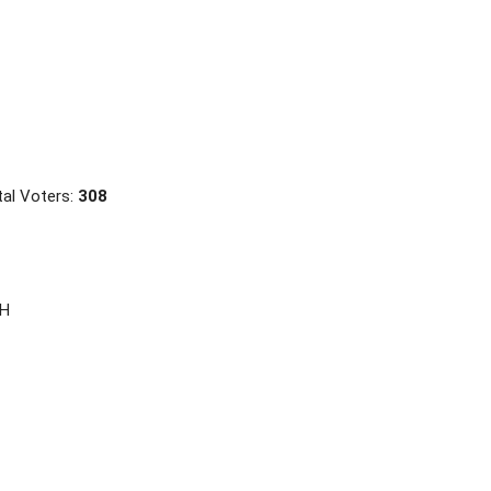
al Voters:
308
oH