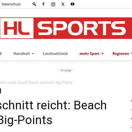
Datenschutz
6
Handball
Leichtathletik
mehr Sport
Regionen
HL-
- Anzeige -
nitt reicht: Beach Devils sammeln Big-Points
SPORTS
chnitt reicht: Beach
Big-Points