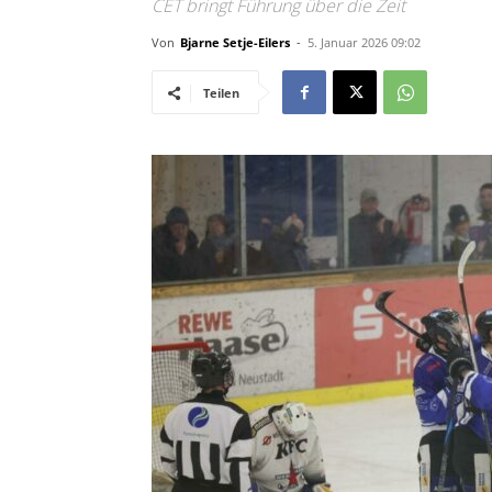
CET bringt Führung über die Zeit
Von
Bjarne Setje-Eilers
-
5. Januar 2026 09:02
Teilen