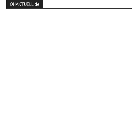
OHAKTUELL.de
Kontaktieren Sie uns:
redaktion@hlsports.de