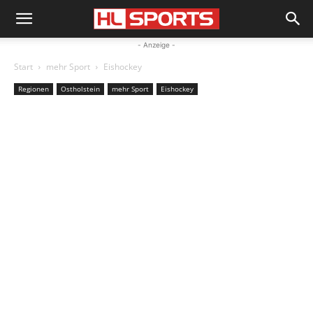
- Anzeige -
Start
mehr Sport
Eishockey
Regionen
Ostholstein
mehr Sport
Eishockey