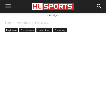
- Anzeige -
Start
mehr Sport
Eishockey
Regionen
Ostholstein
mehr Sport
Eishockey