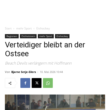
Start
mehr Sport
Eishockey
Regionen
Ostholstein
mehr Sport
Eishockey
Verteidiger bleibt an der
Ostsee
Beach Devils verlängern mit Hoffmann
Von
Bjarne Setje-Eilers
-
10. Mai 2026 10:44