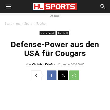
- Anzeige -
Start
mehr Sport
Football
mehr Sport
Football
Defense-Power aus den
USA für Cougars
Von
Christian Kalaß
-
11. Januar 2016 06:00