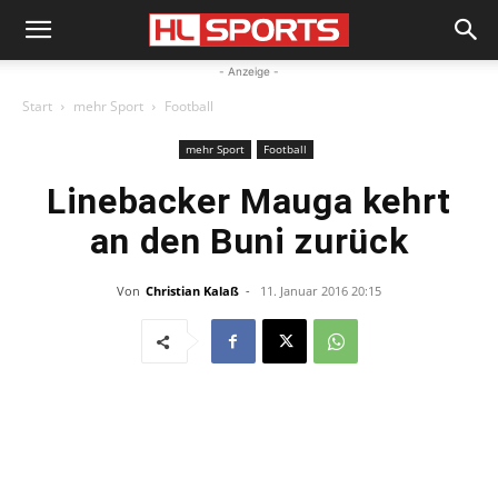
- Anzeige -
Start
mehr Sport
Football
mehr Sport
Football
Linebacker Mauga kehrt
an den Buni zurück
Von
Christian Kalaß
-
11. Januar 2016 20:15