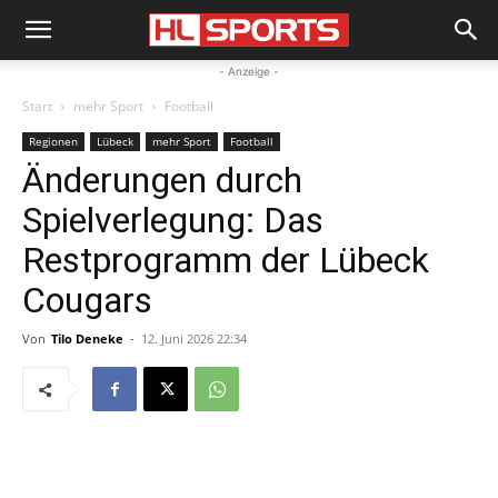
- Anzeige -
Start
mehr Sport
Football
Regionen
Lübeck
mehr Sport
Football
Änderungen durch
Spielverlegung: Das
Restprogramm der Lübeck
Cougars
Von
Tilo Deneke
-
12. Juni 2026 22:34