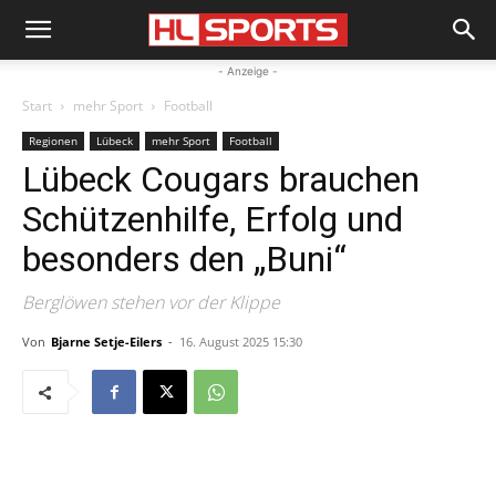
- Anzeige -
Start
mehr Sport
Football
Regionen
Lübeck
mehr Sport
Football
Lübeck Cougars brauchen
Schützenhilfe, Erfolg und
besonders den „Buni“
Berglöwen stehen vor der Klippe
Von
Bjarne Setje-Eilers
-
16. August 2025 15:30