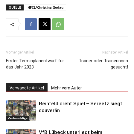
QUELLE
HFCL/Christina Godau
Vorheriger Artikel
Nächster Artikel
Erster Terminplanentwurf für
Trainer oder Trainerinnen
das Jahr 2023
gesucht!
Verwandte Artikel
Mehr vom Autor
Reinfeld dreht Spiel – Sereetz siegt
souverän
Verbandsliga
VfB Lübeck unterliegt beim