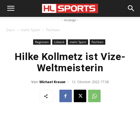
- Anzeige -
Start
mehr Sport
Fechten
Regionen
Lübeck
mehr Sport
Fechten
Hilke Kollmetz ist Vize-
Weltmeisterin
Von
Michael Krause
-
12. Oktober 2022 17:58