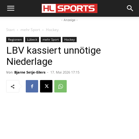
- Anzeige -
Start
mehr Sport
Hockey
Regionen
Lübeck
mehr Sport
Hockey
LBV kassiert unnötige
Niederlage
Von
Bjarne Setje-Eilers
-
17. Mai 2026 17:15