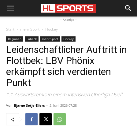
- Anzeige -
Start
mehr Sport
Hockey
Regionen
Lübeck
mehr Sport
Hockey
Leidenschaftlicher Auftritt in
Flottbek: LBV Phönix
erkämpft sich verdienten
Punkt
1:1-Auswärtsremis in einem intensiven Oberliga-Duell
Von
Bjarne Setje-Eilers
-
2. Juni 2026 07:28