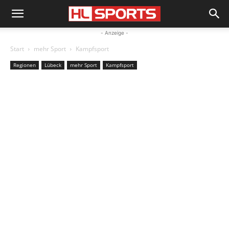
- Anzeige -
Start
mehr Sport
Kampfsport
Regionen
Lübeck
mehr Sport
Kampfsport