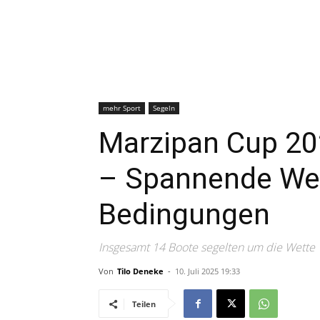
mehr Sport
Segeln
Marzipan Cup 2
– Spannende Wet
Bedingungen
Insgesamt 14 Boote segelten um die Wette
Von
Tilo Deneke
-
10. Juli 2025 19:33
Teilen