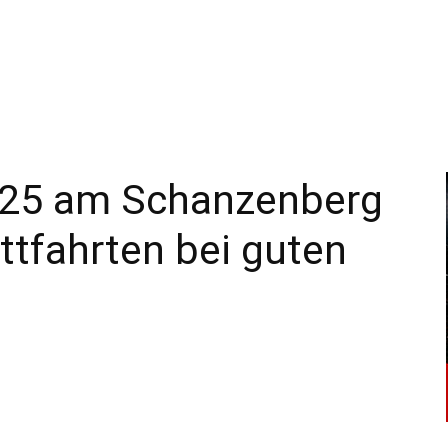
–
Sport-
025 am Schanzenberg
tfahrten bei guten
News
für