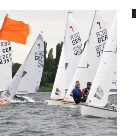
die
Region
Lübeck