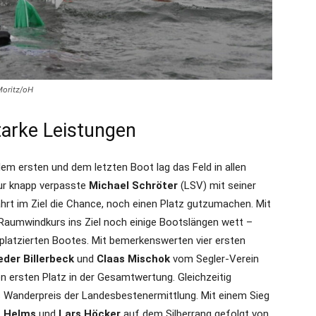
Moritz/oH
arke Leistungen
em ersten und dem letzten Boot lag das Feld in allen
Nur knapp verpasste
Michael Schröter
(LSV) mit seiner
hrt im Ziel die Chance, noch einen Platz gutzumachen. Mit
aumwindkurs ins Ziel noch einige Bootslängen wett –
platzierten Bootes. Mit bemerkenswerten vier ersten
eder Billerbeck
und
Claas Mischok
vom Segler-Verein
 ersten Platz in der Gesamtwertung. Gleichzeitig
ls Wanderpreis der Landesbestenermittlung. Mit einem Sieg
n Helms
und
Lars Höcker
auf dem Silberrang gefolgt von