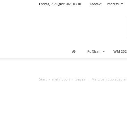
Freitag, 7. August 2026 03:10
Kontakt
Impressum
Fußball
WM 202
Start
mehr Sport
Segeln
Marzipan Cup 2025 am