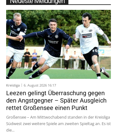
Neueste Meldungen
Kreisliga
6. August 2026 16:17
Leezen gelingt Überraschung gegen
den Angstgegner – Später Ausgleich
rettet Großensee einen Punkt
Großensee – Am Mittwochabend standen in der Kreisliga
Südwest zwei weitere Spiele am zweiten Spieltag an. Es ist
die...