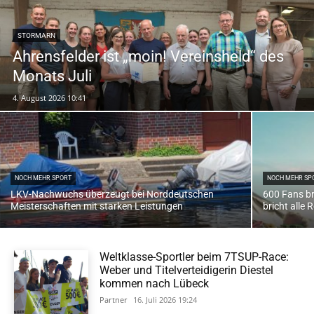
STORMARN
Ahrensfelder ist „moin! Vereinsheld“ des
Monats Juli
4. August 2026 10:41
NOCH MEHR SPORT
NOCH MEHR SP
LKV-Nachwuchs überzeugt bei Norddeutschen
600 Fans b
Meisterschaften mit starken Leistungen
bricht alle
Weltklasse-Sportler beim 7TSUP-Race:
Weber und Titelverteidigerin Diestel
kommen nach Lübeck
Partner
16. Juli 2026 19:24