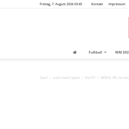
Freitag, 7. August 2026 03:45
Kontakt
Impressum
Fußball
WM 202
Start
noch mehr Sport
FanTV
VIDEO: VfL vor let