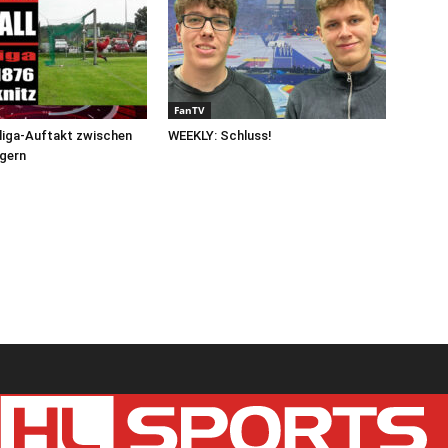
FanTV
sliga-Auftakt zwischen
WEEKLY: Schluss!
igern