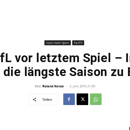
–
Sport-
noch mehr Sport
FanTV
fL vor letztem Spiel – 
 die längste Saison zu
News
Von
Roland Kenzo
-
3. Juni 2016 21:00
Teilen
für