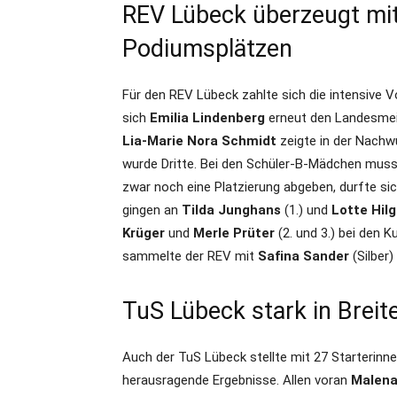
REV Lübeck überzeugt mit
Podiumsplätzen
Für den REV Lübeck zahlte sich die intensive V
sich
Emilia Lindenberg
erneut den Landesmeist
Lia-Marie Nora Schmidt
zeigte in der Nachw
wurde Dritte. Bei den Schüler-B-Mädchen mus
zwar noch eine Platzierung abgeben, durfte si
gingen an
Tilda Junghans
(1.) und
Lotte Hilg
Krüger
und
Merle Prüter
(2. und 3.) bei den 
sammelte der REV mit
Safina Sander
(Silber
TuS Lübeck stark in Breit
Auch der TuS Lübeck stellte mit 27 Starterinne
herausragende Ergebnisse. Allen voran
Malena