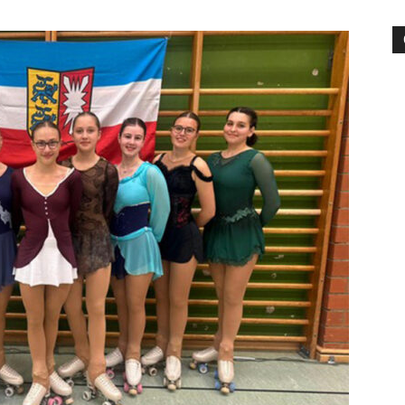
die
Region
Lübeck