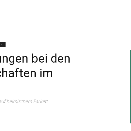
–
Sport-
ort
ungen bei den
haften im
News
auf heimischem Parkett
für