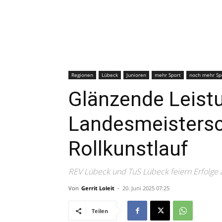
Regionen
Lübeck
Junioren
mehr Sport
noch mehr Sp
Glänzende Leist
Landesmeistersc
Rollkunstlauf
REV Lübeck und TuS Lübeck feiern Erfolge 
Von
Gerrit Loleit
-
20. Juni 2025 07:25
Teilen