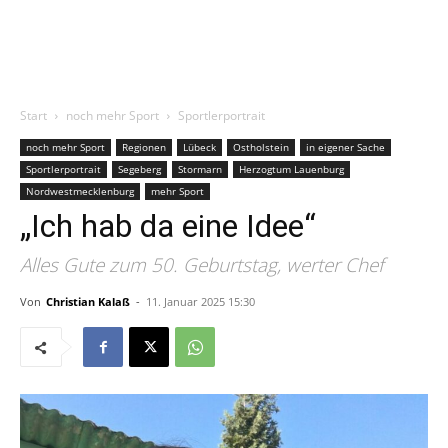
Start
noch mehr Sport
Sportlerportrait
noch mehr Sport
Regionen
Lübeck
Ostholstein
in eigener Sache
Sportlerportrait
Segeberg
Stormarn
Herzogtum Lauenburg
Nordwestmecklenburg
mehr Sport
„Ich hab da eine Idee“
Alles Gute zum 50. Geburtstag, werter Chef
Von
Christian Kalaß
-
11. Januar 2025 15:30