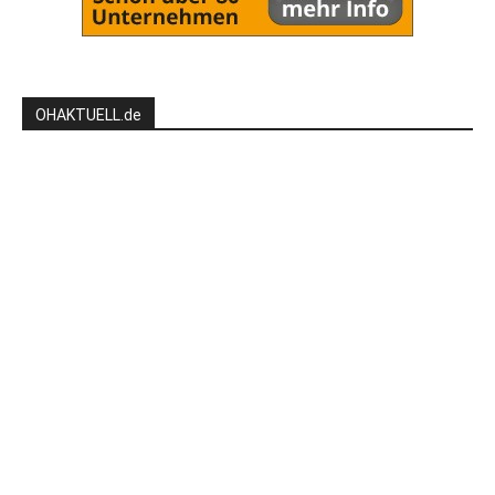
OHAKTUELL.de
Kontaktieren Sie uns:
redaktion@hlsports.de