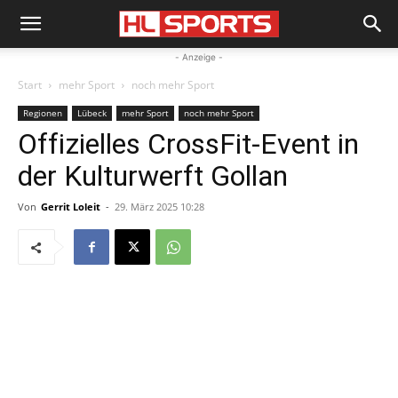
- Anzeige -
Start
mehr Sport
noch mehr Sport
Regionen
Lübeck
mehr Sport
noch mehr Sport
Offizielles CrossFit-Event in
der Kulturwerft Gollan
Von
Gerrit Loleit
-
29. März 2025 10:28