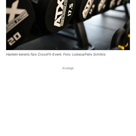
Hanteln bereits fürs CrossFit-Event. Foto: Lobeca/Felix Schlikis
Anzeige