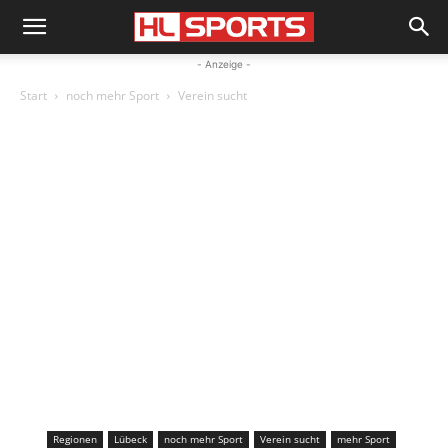
- Anzeige -
Start
noch mehr Sport
Verein sucht
Regionen
Lübeck
noch mehr Sport
Verein sucht
mehr Sport