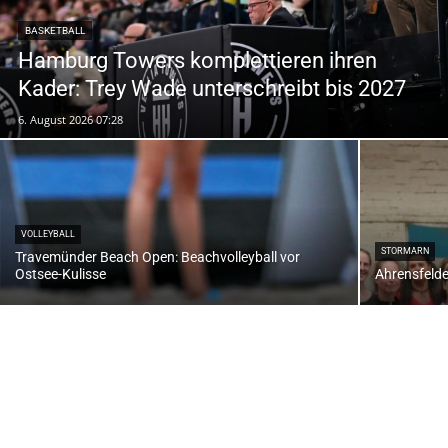
BASKETBALL
Hamburg Towers komplettieren ihren
Kader: Trey Wade unterschreibt bis 2027
6. August 2026 07:28
VOLLEYBALL
STORMARN
Travemünder Beach Open: Beachvolleyball vor
Ostsee-Kulisse
Ahrensfelde