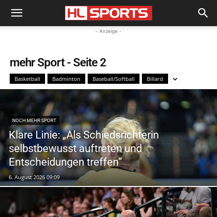
- Anzeige -
mehr Sport
- Seite 2
Basketball
Badminton
Baseball/Softball
Billard
NOCH MEHR SPORT
Klare Linie: „Als Schiedsrichterin
selbstbewusst auftreten und
Entscheidungen treffen“
6. August 2026 09:09