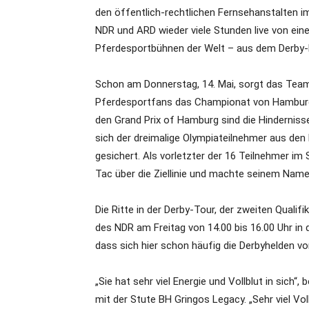
den öffentlich-rechtlichen Fernsehanstalten i
NDR und ARD wieder viele Stunden live von eine
Pferdesportbühnen der Welt – aus dem Derby-P
Schon am Donnerstag, 14. Mai, sorgt das Team 
Pferdesportfans das Championat von Hamburg li
den Grand Prix of Hamburg sind die Hinderniss
sich der dreimalige Olympiateilnehmer aus den 
gesichert. Als vorletzter der 16 Teilnehmer im
Tac über die Ziellinie und machte seinem Namen 
Die Ritte in der Derby-Tour, der zweiten Quali
des NDR am Freitag von 14.00 bis 16.00 Uhr in 
dass sich hier schon häufig die Derbyhelden v
„Sie hat sehr viel Energie und Vollblut in sic
mit der Stute BH Gringos Legacy. „Sehr viel Vol