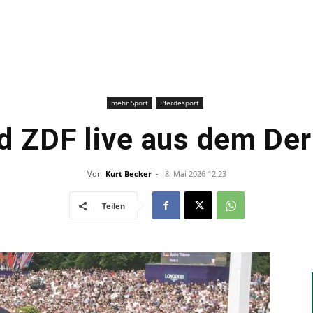
–
Sport-
mehr Sport
Pferdesport
 ZDF live aus dem De
Von
Kurt Becker
-
8. Mai 2026 12:23
News
Teilen
für