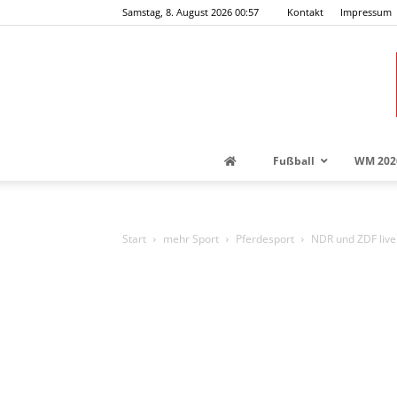
Samstag, 8. August 2026 00:57
Kontakt
Impressum
Fußball
WM 202
Start
mehr Sport
Pferdesport
NDR und ZDF liv