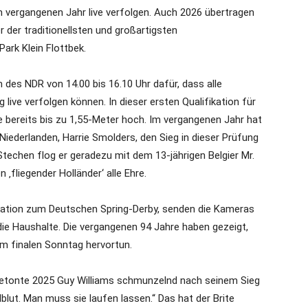
m vergangenen Jahr live verfolgen. Auch 2026 übertragen
r der traditionellsten und großartigsten
ark Klein Flottbek.
des NDR von 14.00 bis 16.10 Uhr dafür, dass alle
ve verfolgen können. In dieser ersten Qualifikation für
e bereits bis zu 1,55-Meter hoch. Im vergangenen Jahr hat
Niederlanden, Harrie Smolders, den Sieg in dieser Prüfung
 Stechen flog er geradezu mit dem 13-jährigen Belgier Mr.
‚fliegender Holländer‘ alle Ehre.
fikation zum Deutschen Spring-Derby, senden die Kameras
die Haushalte. Die vergangenen 94 Jahre haben gezeigt,
om finalen Sonntag hervortun.
h“, betonte 2025 Guy Williams schmunzelnd nach seinem Sieg
lblut. Man muss sie laufen lassen.“ Das hat der Brite