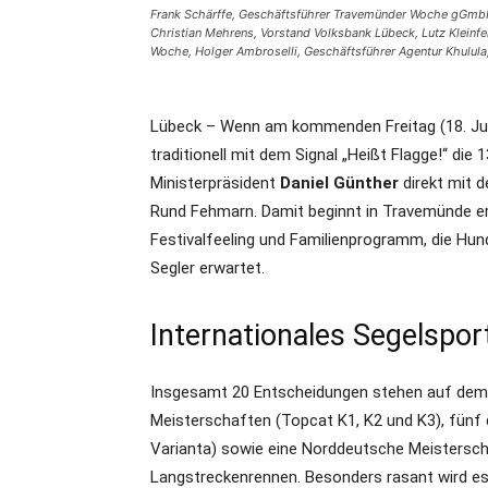
Frank Schärffe, Geschäftsführer Travemünder Woche gGmbH
Christian Mehrens, Vorstand Volksbank Lübeck, Lutz Kleinfe
Woche, Holger Ambroselli, Geschäftsführer Agentur Khulula,
Lübeck – Wenn am kommenden Freitag (18. Jul
traditionell mit dem Signal „Heißt Flagge!“ die 
Ministerpräsident
Daniel Günther
direkt mit 
Rund Fehmarn. Damit beginnt in Travemünde er
Festivalfeeling und Familienprogramm, die Hu
Segler erwartet.
Internationales Segelspor
Insgesamt 20 Entscheidungen stehen auf dem R
Meisterschaften (Topcat K1, K2 und K3), fünf d
Varianta) sowie eine Norddeutsche Meistersc
Langstreckenrennen. Besonders rasant wird es