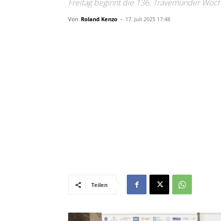
Freitag beginnt die 136. Travemünder Woc
Von
Roland Kenzo
-
17. Juli 2025 17:48
Teilen