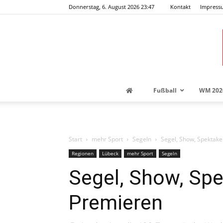
Donnerstag, 6. August 2026 23:47
Kontakt
Impress
Fußball
WM 202
Start
mehr Sport
Segeln
Segel, Show, Spektake
Regionen
Lübeck
mehr Sport
Segeln
Segel, Show, Spe
Premieren