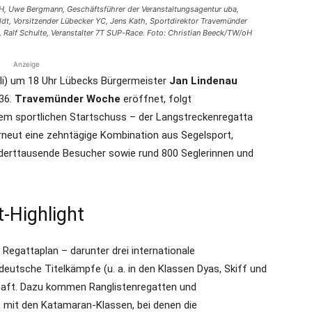
, Uwe Bergmann, Geschäftsführer der Veranstaltungsagentur uba,
ldt, Vorsitzender Lübecker YC, Jens Kath, Sportdirektor Travemünder
 Ralf Schulte, Veranstalter 7T SUP-Race. Foto: Christian Beeck/TW/oH
Anzeige
i) um 18 Uhr Lübecks Bürgermeister
Jan Lindenau
136.
Travemünder Woche
eröffnet, folgt
dem sportlichen Startschuss – der Langstreckenregatta
neut eine zehntägige Kombination aus Segelsport,
nderttausende Besucher sowie rund 800 Seglerinnen und
t-Highlight
egattaplan – darunter drei internationale
eutsche Titelkämpfe (u. a. in den Klassen Dyas, Skiff und
haft. Dazu kommen Ranglistenregatten und
 mit den Katamaran-Klassen, bei denen die