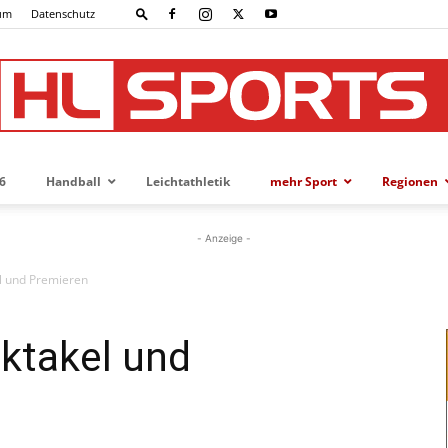
um
Datenschutz
6
Handball
Leichtathletik
mehr Sport
Regionen
HL-
- Anzeige -
l und Premieren
SPORTS
ktakel und