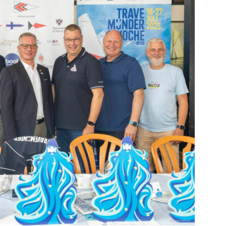
die
Region
Lübeck