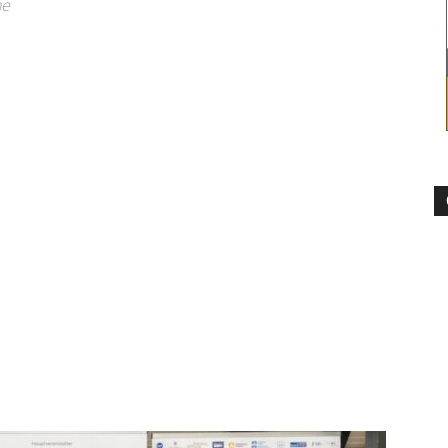
he
–
Sport-
News
für