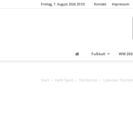
Freitag, 7. August 2026 20:53
Kontakt
Impressum
Fußball
WM 202
Start
mehr Sport
Tischtennis
Lübecker Tischten