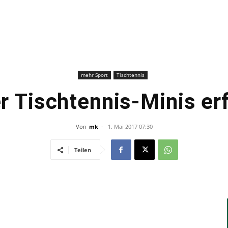
–
Sport-
mehr Sport
Tischtennis
r Tischtennis-Minis erf
Von
mk
-
1. Mai 2017 07:30
News
Teilen
für